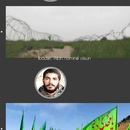
İbadət, Allah naminə olsun