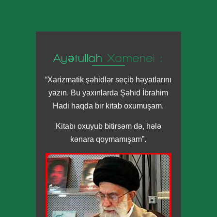
Ayətullah
Xamenei :
“Xarizmatik şəhidlər seçib həyatlarını
yazın. Bu yaxınlarda Şəhid İbrahim
Hadi haqda bir kitab oxumuşam.
Kitabı oxuyub bitirsəm də, hələ
kənara qoymamışam”.