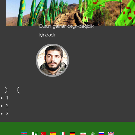
Bütün gəlirlər qeyri-dəqiqlik
içindədir
1
2
3