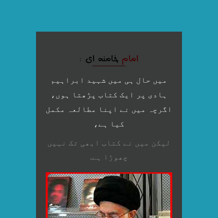
امام
خامنه ای :
میں حال ہی میں شہید ابراہیم
ہادی پر ایک کتاب پڑھتا ہوں،
اگرچہ میں نے اپنا مطالعہ مکمل
کیا ہے،
لیکن میں نے کتاب ابھی تک نہیں
چھوڑا ہے.