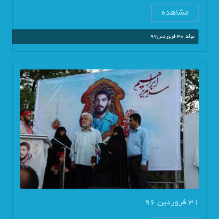
مشاهده
تولد 30 فروردین97
31 فروردین 96