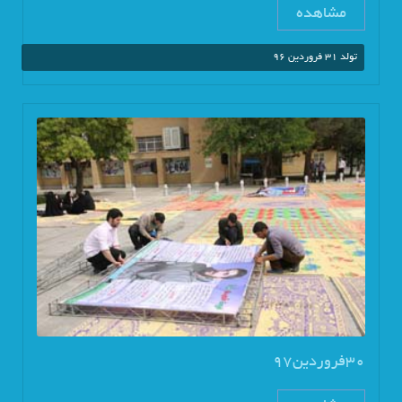
مشاهده
تولد 31 فروردین 96
30فروردین97