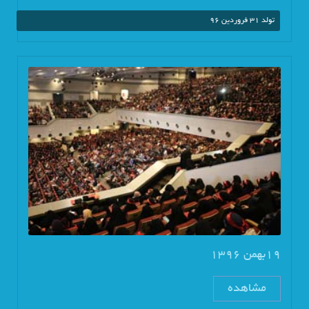
تولد 31 فروردین 96
19بهمن 1396
مشاهده