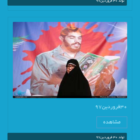
تولد 30 فروردین97
30فروردین97
مشاهده
تولد 30 فروردین97