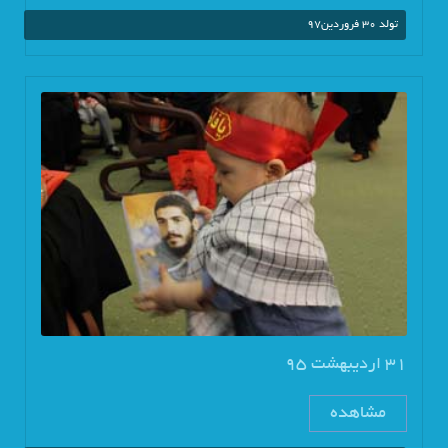
تولد 30 فروردین97
31 اردیبهشت 95
مشاهده