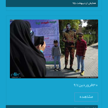
همایش اردیبهشت 95
30فروردین97
مشاهده