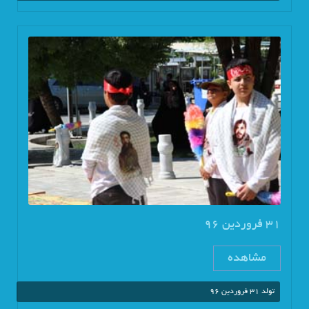
31 فروردین 96
مشاهده
تولد 31 فروردین 96