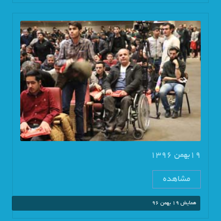
19بهمن 1396
مشاهده
همایش 19 بهمن 96