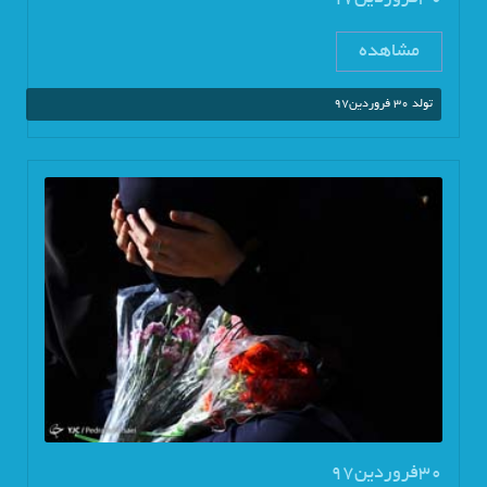
مشاهده
تولد 30 فروردین97
30فروردین97