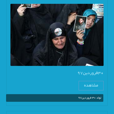
30فروردین97
مشاهده
تولد 30 فروردین97