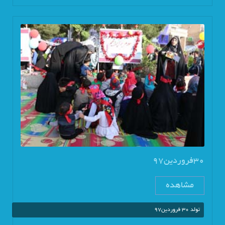
30فروردین97
مشاهده
تولد 30 فروردین97