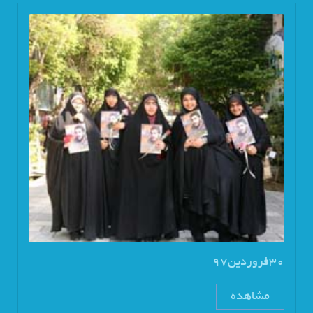
30فروردین97
مشاهده