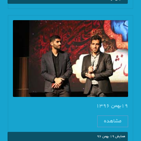
19بهمن 1396
مشاهده
همایش 19 بهمن 96