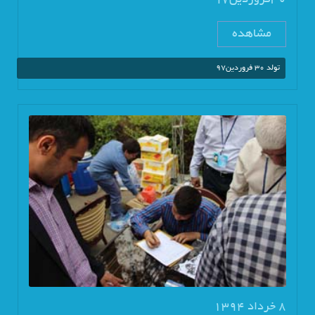
30فروردین97
مشاهده
تولد 30 فروردین97
8 خرداد 1394