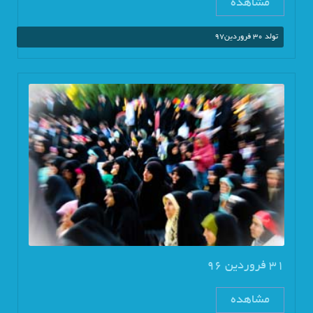
مشاهده
تولد 30 فروردین97
31 فروردین 96
مشاهده