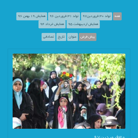
همه
تولد 30 فروردین97
تولد 31 فروردین 96
همایش 19 بهمن 96
همایش اردیبهشت 95
همایش خرداد 94
پیش فرض
عنوان
تاریخ
تصادفی
30فروردین97