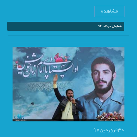
مشاهده
همایش خرداد 94
30فروردین97