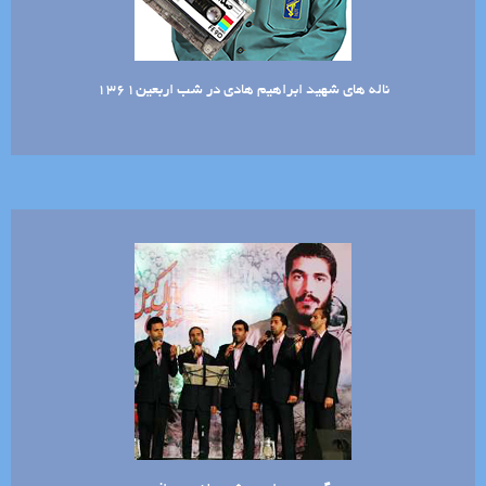
ناله های شهید ابراهیم هادی در شب اربعین1361