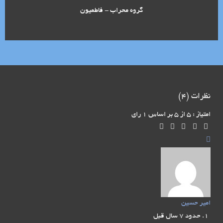
گروه محراب - فاطمیون
نظرات (
4
)
امتیاز : 5 از 5 بر اساس 1 رای
امیر حسین
حدود 7 سال قبل