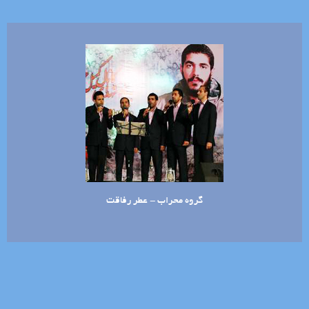
گروه محراب - عطر رفاقت